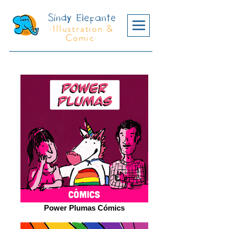
Sindy Elefante
·Illustration &
Comic·
Power Plumas Cómics